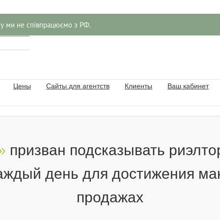
ну ми не співпрацюємо з РФ.
Цены
Сайты для агентств
Клиенты
Ваш кабинет
»
призван подсказывать риэлтор
аждый день для достижения ма
продажах