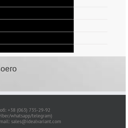
воего
об: +38 (063) 735-29-92
viber/whatsapp/telegram)
mail: sales@idealvariant.com