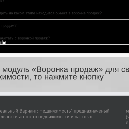
ов?
деть на каком этапе находится объект в воронке продаж?
е продаж?
работать с воронкой продаж?
 модуль «Воронка продаж» для с
жимости, то нажмите кнопку
еальный Вариант: Недвижимость" предназначеный
м
ельности агентств недвижимости и частных
(
e