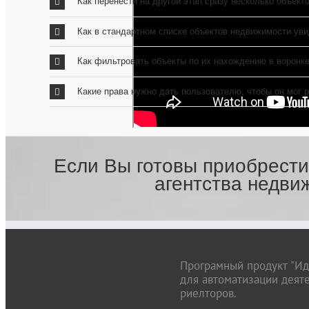
Как перенести на другой этап сразу несколько объект
Как в стандартном списке объектов недвижимости уви
Как фильтровать объекты по их нахождению в воронк
Какие права нужно дать пользователю, чтобы он мог 
Если Вы готовы приобрести
агентства недви
Програмный продукт "Ид
для автоматизации деят
риелторов.