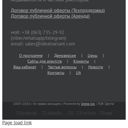
Договор публичной оферты (Техподдержка)
Договор публичной оферты (Аренда)
моб: +38 (063) 735-29-92
(viber/whatsapp/telegram)
email: sales@idealvariant.com
О программе
Демоверсия
Цены
Сайты для агентств
Клиенты
Ваш кабинет
Частые вопросы
Новости
Контакты
UA
2003-
2026 | Усі права захищені | Powered by
Desta ltd.
| ТОВ "Деста"
Facebook
LinkedIn
X
YouTube
Email
Page load link