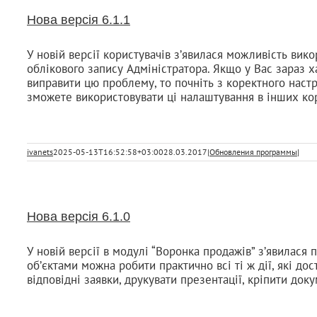
Нова версія 6.1.1
У новій версії користувачів з’явилася можливість ви
облікового запису Адміністратора. Якщо у Вас зараз х
виправити цю проблему, то почніть з коректного наст
зможете використовувати ці налаштування в інших кор
ivanets
2025-05-13T16:52:58+03:00
28.03.2017
|
Обновления программы
|
Нова версія 6.1.0
У новій версії в модулі “Воронка продажів” з’явилася 
об’єктами можна робити практично всі ті ж дії, які до
відповідні заявки, друкувати презентації, кріпити док