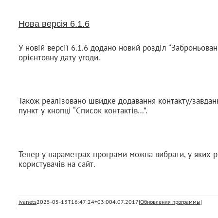
Нова версія 6.1.6
У новій версії 6.1.6 додано новий розділ “Заброньован
орієнтовну дату угоди.
Також реалізовано швидке додавання контакту/завданн
пункт у кнопці “Список контактів…”.
Тепер у параметрах програми можна вибрати, у яких р
користувачів на сайт.
ivanets
2025-05-13T16:47:24+03:00
4.07.2017
|
Обновления программы
|