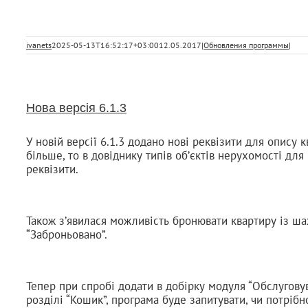
ivanets
2025-05-13T16:52:17+03:00
12.05.2017
|
Обновления программы
|
Нова версія 6.1.3
У новій версії 6.1.3 додано нові реквізити для опису к
більше, то в довіднику типів об’єктів нерухомості д
реквізити.
Також з’явилася можливість бронювати квартиру із ш
“Заброньовано”.
Тепер при спробі додати в добірку модуля “Обслуговув
розділі “Кошик”, програма буде запитувати, чи потрібн