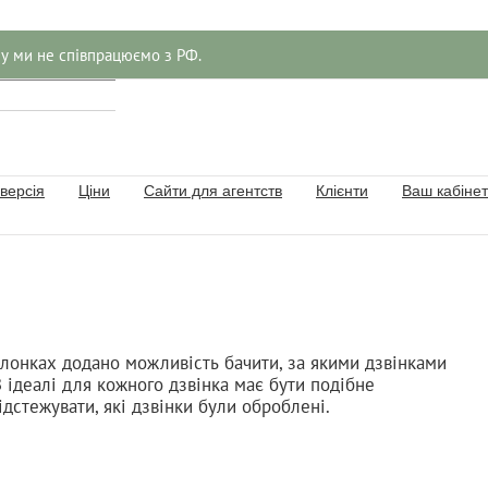
ну ми не співпрацюємо з РФ.
версія
Ціни
Сайти для агентств
Клієнти
Ваш кабінет
 колонках додано можливість бачити, за якими дзвінками
 В ідеалі для кожного дзвінка має бути подібне
дстежувати, які дзвінки були оброблені.