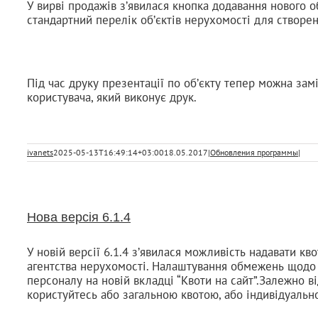
У вирві продажів з’явилася кнопка додавання нового о
стандартний перелік об’єктів нерухомості для створен
Під час друку презентації по об’єкту тепер можна замі
користувача, який виконує друк.
ivanets
2025-05-13T16:49:14+03:00
18.05.2017
|
Обновления программы
|
Нова версія 6.1.4
У новій версії 6.1.4 з’явилася можливість надавати кв
агентства нерухомості. Налаштування обмежень щодо 
персоналу на новій вкладці “Квоти на сайт”.Залежно ві
користуйтесь або загальною квотою, або індивідуальн