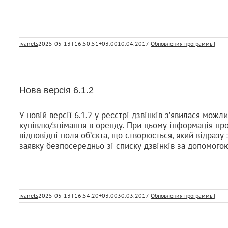
ivanets
2025-05-13T16:50:51+03:00
10.04.2017
|
Обновления программы
|
Нова версія 6.1.2
У новій версії 6.1.2 у реєстрі дзвінків з’явилася можл
купівлю/знімання в оренду. При цьому інформація про
відповідні поля об’єкта, що створюється, який відразу
заявку безпосередньо зі списку дзвінків за допомогою
ivanets
2025-05-13T16:54:20+03:00
30.03.2017
|
Обновления программы
|