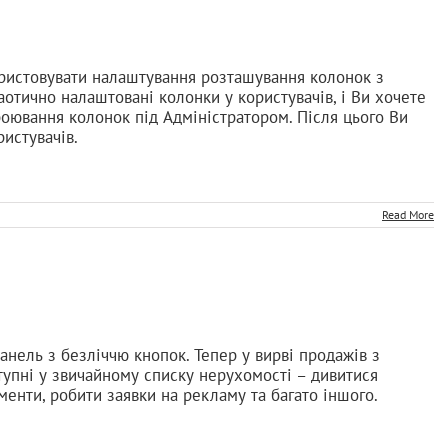
користовувати налаштування розташування колонок з
аотично налаштовані колонки у користувачів, і Ви хочете
роювання колонок під Адміністратором. Після цього Ви
истувачів.
Read More
панель з безліччю кнопок. Тепер у вирві продажів з
ступні у звичайному списку нерухомості – дивитися
ументи, робити заявки на рекламу та багато іншого.