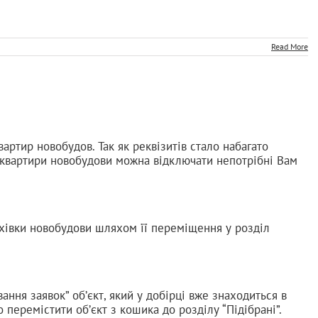
Read More
вартир новобудов. Так як реквізитів стало набагато
ля квартири новобудови можна відключати непотрібні Вам
ахівки новобудови шляхом її переміщення у розділ
ання заявок” об’єкт, який у добірці вже знаходиться в
о перемістити об’єкт з кошика до розділу “Підібрані”.