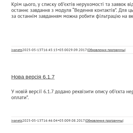
Крім цього, у списку об’єктів нерухомості та заявок 
останнє завдання з модуля “Ведення контактів”. Для ц
за останнім завданням можна робити фільтрацію на вк
ivanets
2025-05-13T16:45:15+03:00
29.09.2017
|
Обновления программы
|
Нова версія 6.1.7
У новій версії 6.1.7 додано реквізити опису об’єкта н
оплати”.
ivanets
2025-05-13T16:46:04+03:00
9.08.2017
|
Обновления программы
|