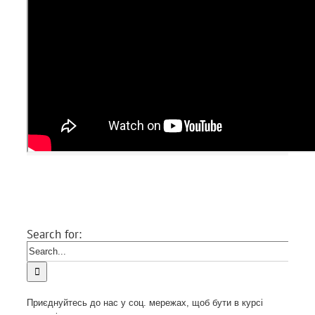
ivanets
2025-05-13T17:00:32+03:00
21.06.2016
|
Видео-уроки
,
Обновления программы
|
Поділіться цим записом зі своїми друзями!
Facebook
X
LinkedIn
Vk
Email
Search for:
Приєднуйтесь до нас у соц. мережах, щоб бути в курсі