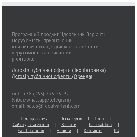
Програмний продукт "Ідеальний Варіант:
Нерухомість" призначений
для автоматизації діяльності агентств
нерухомості та приватних
ріелторів.
Договір публічної оферти (Техпідтримка)
Договір публічної оферти (Оренда)
моб: +38 (063) 735-29-92
(viber/whatsapp/telegram)
email: sales@idealvariant.com
Про програму
Демоверсія
Ціни
Сайти для агентств
Клієнти
Ваш кабінет
Часті питання
Новини
Контакти
RU